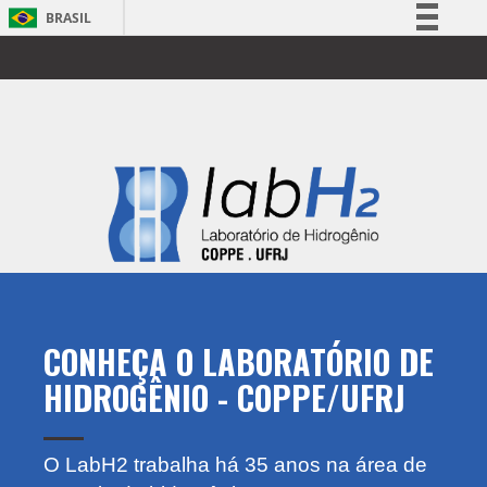
BRASIL
Simplifique!
Comunica BR
Participe
Acesso à informação
Legislação
Canais
CONHEÇA O LABORATÓRIO DE
HIDROGÊNIO - COPPE/UFRJ
O LabH2 trabalha há 35 anos na área de