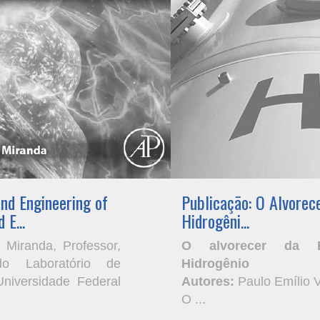
and Engineering of
Publicação: O Alvorec
E...
Hidrogêni...
 Miranda, Professor,
O alvorecer da E
do Laboratório de
Hidrogênio
niversidade Federal
Autores:
Paulo Emílio V
O ...