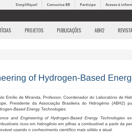
Simplifique!
Comunica BR
Participe
Acesso à infor
TÍCIAS
PROJETOS
PUBLICAÇÕES
ABH2
REVIST
neering of Hydrogen-Based Energ
lo Emílio de Miranda, Professor, Coordenador do Laboratório de Hid
ppe, Presidente da Associação Brasileira do Hidrogênio (ABH2) pu
drogen-Based Energy Technologies
.
ience and Engineering of Hydrogen-Based Energy Technologies
exp
bustíveis ricos em hidrogênio em pilhas a combustível a partir da p
ovável usando o conhecimento científico mais sólido e atual.