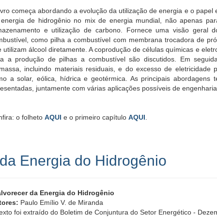
ivro começa abordando a evolução da utilização de energia e o pape
 energia de hidrogênio no mix de energia mundial, não apenas pa
mazenamento e utilização de carbono. Fornece uma visão geral d
bustível, como pilha a combustível com membrana trocadora de próto
 utilizam álcool diretamente. A coprodução de células químicas e eletr
ra a produção de pilhas a combustível são discutidos. Em seguida
massa, incluindo materiais residuais, e do excesso de eletricidade 
o a solar, eólica, hídrica e geotérmica. As principais abordagens
esentadas, juntamente com várias aplicações possíveis de engenharia
fira: o folheto
AQUI
e
o primeiro capítulo
AQUI
.
 da Energia do Hidrogênio
alvorecer da Energia do Hidrogênio
tores:
Paulo Emílio V. de Miranda
exto foi extraído do Boletim de Conjuntura do Setor Energético - Deze