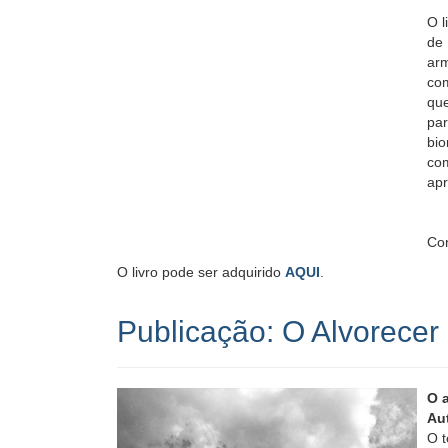
O l
de
ar
com
que
pa
bio
com
apr
Con
O livro pode ser adquirido
AQUI
.
Publicação: O Alvorecer
O 
Au
O t