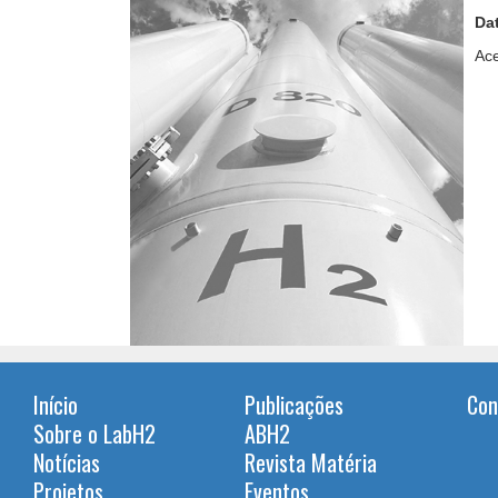
Da
Ace
Início
Publicações
Con
Sobre o LabH2
ABH2
Notícias
Revista Matéria
Projetos
Eventos