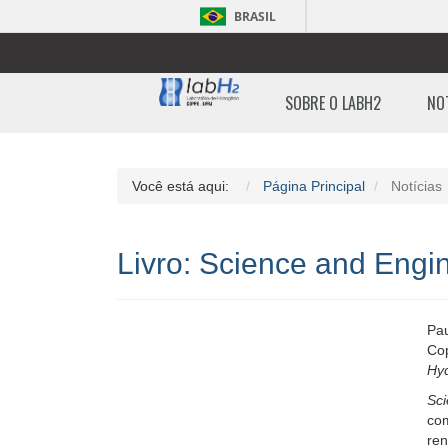
BRASIL
SOBRE O LABH2
NO
Você está aqui:
Página Principal
Notícias
Livro: Science and Engi
Pau
Co
Hy
Sc
com
ren